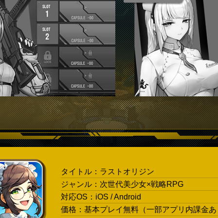
タイトル：ラストオリジン
ジャンル：次世代美少女×戦略RPG
対応OS：iOS / Android
価格：基本プレイ無料（一部アプリ内課金あ