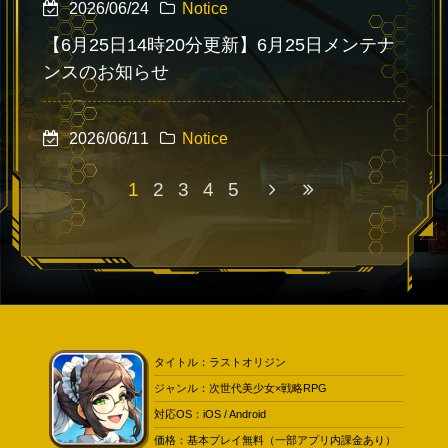
2026/06/24
Notice
【6月25日14時20分更新】6月25日メンテナ
ンスのお知らせ
2026/06/11
Notice
6月12日臨時メンテナンスのお知らせ
1
2
3
4
5
タイトル：ラストオリジン
ジャンル：次世代美少女×戦略RPG
対応OS：iOS / Android
価格：基本プレイ無料（一部アプリ内課金あり）