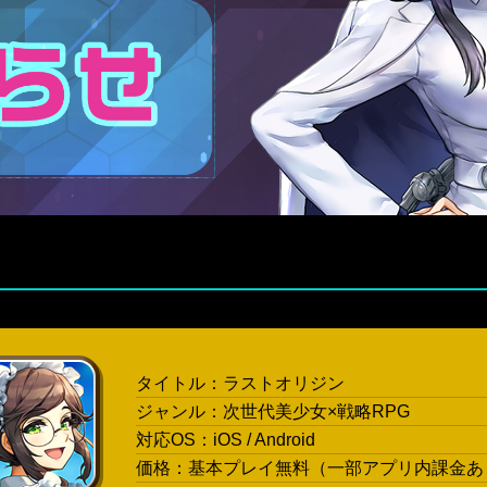
タイトル：ラストオリジン
ジャンル：次世代美少女×戦略RPG
対応OS：iOS / Android
価格：基本プレイ無料（一部アプリ内課金あ
。