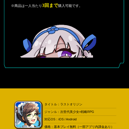
3回まで
※商品は一人当たり
購入可能です。
タイトル：ラストオリジン
ジャンル：次世代美少女×戦略RPG
対応OS：iOS / Android
価格：基本プレイ無料（一部アプリ内課金あり）