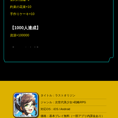
約束の花束×10
手作りケーキ×10
【1000人達成】
資源×100000
【2000人達成】
特殊代用コア×5
【3000人達成】
ツナ缶×50個
※同時視聴者数チャレンジキャンペーンで達成したゲーム内アイテ
タイトル：ラストオリジン
ムは10月17日（木）のメンテナンス時に配布させていただきま
ジャンル：次世代美少女×戦略RPG
す。
対応OS：iOS / Android
価格：基本プレイ無料（一部アプリ内課金あり）