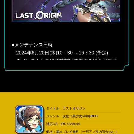
■メンテナンス日時
2024年6月20日(木)10：30 ～16：30 (予定)
※メンテナンス終了時刻は前後する場合がござ
います。
※メンテナンス実施に伴い、6月20日(木)10時30
分に強制ログアウトされます。
戦闘中の場合、出撃時の資源は返却されませ
んので、メンテナンス開始前に必ずログアウトし
タイトル：ラストオリジン
ていただきますようお願いいたします。
ジャンル：次世代美少女×戦略RPG
※iOS版のゲストアカウントでプレイ中に強制的
対応OS：iOS / Android
なログアウトが発生した場合、
価格：基本プレイ無料（一部アプリ内課金あり）
プレイデータを復旧することができませんの