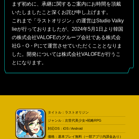
まず初めに、承継に関するご案内にお時間を頂戴
いたしましたこと深くお詫び申し上げます。
これまで「ラストオリジン」の運営はStudio Valky
lieが行っておりましたが、2024年5月1日より韓国
の株式会社VALOFEのグループ会社である株式会
社G・O・Pにて運営させていただくこととなりま
した。開発については株式会社VALOFEが行うこ
とになります。
運営会社の変更に伴い、コピーライトや公式サイ
トにおける会社名の表記につきましては、順次変
更させていただく予定でございます。
また、4月末より運営及び開発に関する引き継ぎを
タイトル：ラストオリジン
行わせていただいている状況です。本来であれば
ジャンル：次世代美少女×戦略RPG
対応OS：iOS / Android
定期的なアップデートとメンテナンスの実施、202
価格：基本プレイ無料（一部アプリ内課金あり）
4年5月19日には記念すべき4周年を迎え、司令官