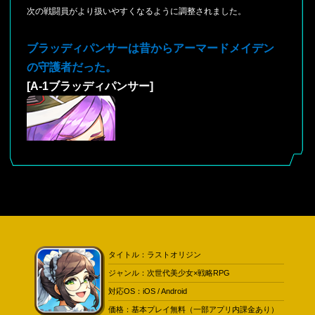
次の戦闘員がより扱いやすくなるように調整されました。
ブラッディパンサーは昔からアーマードメイデン
の守護者だった。
[A-1ブラッディパンサー]
- <装甲展開モード> の円滑な使用するため、自主的の行動力/AP増
加効果を追加しました。
タイトル：ラストオリジン
- <巡航モード> 状態の防御能力を補完し、ラウンド開始時の劣後状
ジャンル：次世代美少女×戦略RPG
況に対する対応策を講じました。
対応OS：iOS / Android
- <装甲展開モード> 状態の自主的な防護能力だけでなく、保護対象
価格：基本プレイ無料（一部アプリ内課金あり）
に対する防護能力も向上させました。