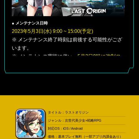
● メンテナンス日時
2023年5月3日(水) 9:00 ~ 15:00(予定)
※ メンテナンス終了時刻は前後する可能性がござ
います。
※ メンテナンス実施に伴い、
5月3日9時に強制ロ
グアウト
されます。戦闘中の場合、出撃時の資源
は返却されませんので、メンテナンス開始 前にロ
グアウトしていただきますようお願いいたしま
す。
※ iOS版のゲストアカウントでプレイ中に強制的
なログアウトが発生した場合、プレイデータを復
タイトル：ラストオリジン
旧することはできません。
ジャンル：次世代美少女×戦略RPG
メンテナンス開始前にアカウントの連動を済ませ
対応OS：iOS / Android
ておくことをお勧めします。
価格：基本プレイ無料（一部アプリ内課金あり）