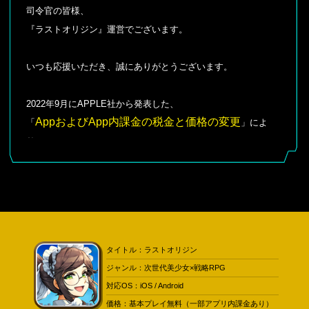
司令官の皆様、
『ラストオリジン』運営でございます。
いつも応援いただき、誠にありがとうございます。
2022年9月にAPPLE社から発表した、
AppおよびApp内課金の税金と価格の変更
「
」によ
り、
「ラストオリジン」アプリ内の課金アイテムの構成にも、
10月6日（木）
に変更が予定されております。
（APPLE社のこの
変更により、「ラストオリジン」のメンテ
ナンス及びアップデートも日時変更になります
）
タイトル：ラストオリジン
ジャンル：次世代美少女×戦略RPG
対応OS：iOS / Android
ご参考：
価格：基本プレイ無料（一部アプリ内課金あり）
https://developer.apple.com/jp/news/