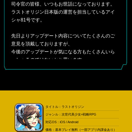
司令官の皆様、いつもお世話になっております。
ラストオリジン日本版の運営を担当しているアイ
シャ81号です。
先日よりアップデート内容についてたくさんのご
意見を頂戴しておりますが、
今後のアップデートが気になる方もたくさんいら
っしゃるのではないかと思います。
そこで今回は、現在進行中のラストオリジン日本
版の開発状況についてのご報告と、
今後のアップデート予定についてお伝えしていき
たいと思います。
タイトル：ラストオリジン
ジャンル：次世代美少女×戦略RPG
1. 現在の開発状況について
対応OS：iOS / Android
価格：基本プレイ無料（一部アプリ内課金あり）
ラストオリジン日本版は原作の韓国版とは別の開