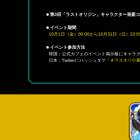
■ 第3回「ラストオリジン」キャラクター発案
■ イベント期間
10月1日（金）00:00から10月31日（日）23:
■ イベント参加方法
韓国：公式カフェのイベント掲示板にキャラク
日本：Twitterにハッシュタグ
「＃ラスオリ公
■ イベント案内
上位に入選した作品の中、4キャラクターはゲ
バイオロイドだけでなくAGSキャラクターも
≪イベント規則≫
1. カフェ掲示板またはTwitterにキャラク
2. 作品を投稿した時点で自動的にイベントに
3. 作品の形式は問いません。開発チームがよ
4. 作品に画像、音声、音楽、映像等を含ませ
5. コンテスト後、実際にゲーム内キャラクターと
6. 本イベントはユーザーのアイデアを募集