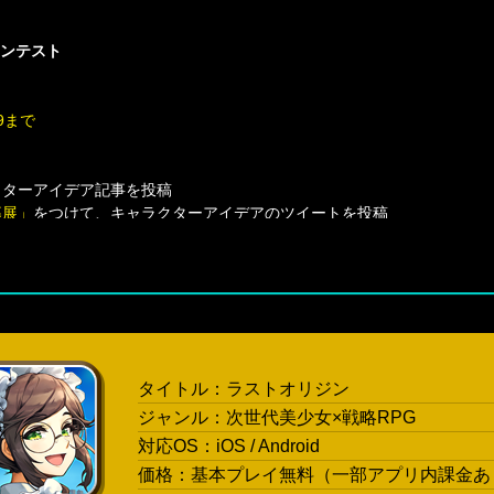
コンテスト
59まで
ターアイデア記事を投稿
募展」
をつけて、キャラクターアイデアのツイートを投稿
ーム内キャラクターとして実際に制作され、後日実装されます。
応募可能です。
ターアイデア記事を作成し投稿します。
タイトル：ラストオリジン
参加となります。
ジャンル：次世代美少女×戦略RPG
り理解しやすいように画像、音声、音楽、映像等を添付することができま
る場合、著作権のない、もしくはご自身に著作権があるコンテンツに限り
対応OS：iOS / Android
して制作される場合、著作権は(株)SmartJoyに帰属します。
価格：基本プレイ無料（一部アプリ内課金あ
するという趣旨を持つイベントであるため、作品に含まれる画像、音声、